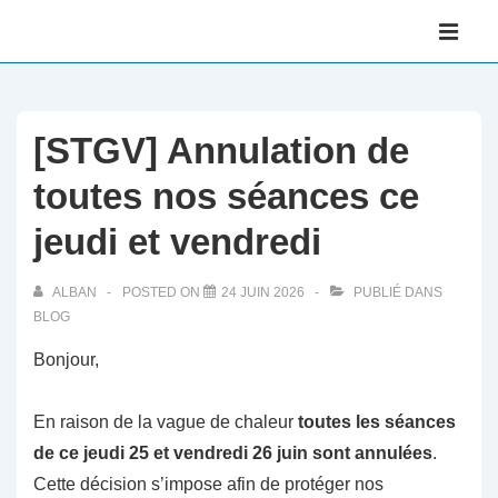
↓
Main
passer
Navigati
ME
au
contenu
principal
[STGV] Annulation de
toutes nos séances ce
jeudi et vendredi
ALBAN
POSTED ON
24 JUIN 2026
PUBLIÉ DANS
BLOG
Bonjour,
En raison de la vague de chaleur
toutes les séances
de ce jeudi 25 et vendredi 26 juin sont annulées
.
Cette décision s’impose afin de protéger nos