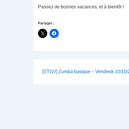
Passez de bonnes vacances, et à bientôt !
Partager :
Navigation
Next
[STGV] Zumba basique – Vendredi 10/10/
Post
de
is
l’article