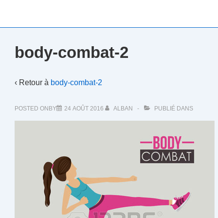
↓
passer
au
contenu
body-combat-2
principal
‹ Retour à
body-combat-2
POSTED ONBY
24 AOÛT 2016
ALBAN
PUBLIÉ DANS