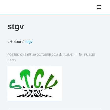
↓
Main
passer
Navigati
ME
au
contenu
stgv
principal
‹ Retour à
stgv
POSTED ONBY
30 OCTOBRE 2016
ALBAN
PUBLIÉ
DANS