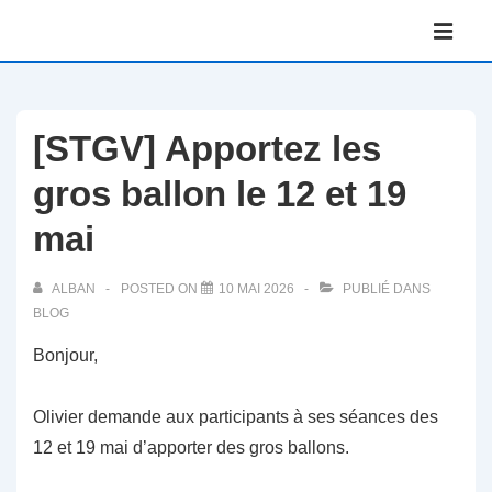
↓
Main
passer
Navigati
ME
au
contenu
principal
[STGV] Apportez les
gros ballon le 12 et 19
mai
ALBAN
POSTED ON
10 MAI 2026
PUBLIÉ DANS
BLOG
Bonjour,
Olivier demande aux participants à ses séances des
12 et 19 mai d’apporter des gros ballons.