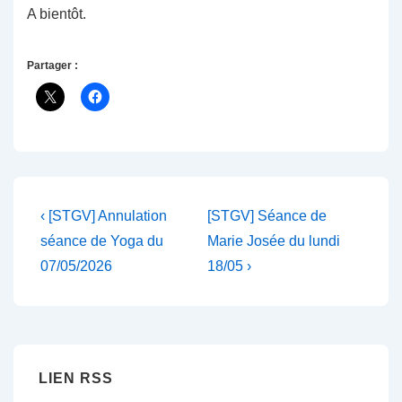
A bientôt.
Partager :
Navigation
Previous
Next
‹ [STGV] Annulation
[STGV] Séance de
Post
Post
de
séance de Yoga du
Marie Josée du lundi
is
is
07/05/2026
18/05 ›
l’article
LIEN RSS