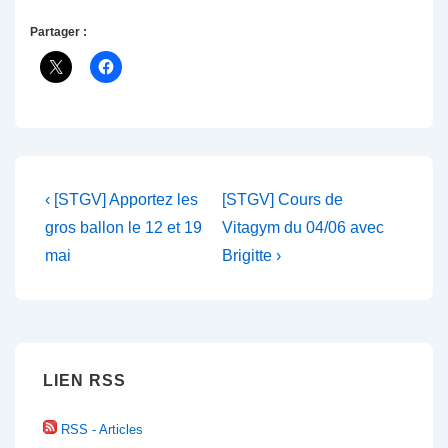
Partager :
Navigation
Previous
Next
‹ [STGV] Apportez les
[STGV] Cours de
Post
Post
de
gros ballon le 12 et 19
Vitagym du 04/06 avec
is
is
mai
Brigitte ›
l’article
LIEN RSS
RSS - Articles